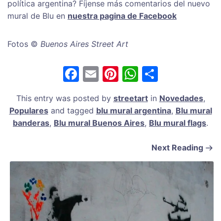
política argentina? Fíjense más comentarios del nuevo
mural de Blu en
nuestra pagina de Facebook
Fotos ©
Buenos Aires Street Art
F
E
Pi
W
S
a
m
nt
h
h
This entry was posted by
streetart
in
Novedades
,
c
ai
er
at
ar
Populares
and tagged
blu mural argentina
,
Blu mural
e
l
e
s
e
banderas
,
Blu mural Buenos Aires
,
Blu mural flags
.
b
st
A
Next Reading
o
p
o
p
k