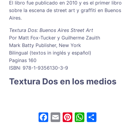
El libro fue publicado en 2010 y es el primer libro
sobre la escena de street art y graffiti en Buenos
Aires.
Textura Dos: Buenos Aires Street Art
Por Matt Fox-Tucker y Guilherme Zauith
Mark Batty Publisher, New York
Bilingual (textos in inglés y español)
Paginas 160
ISBN: 978-1-9356130-3-9
Textura Dos en los medios
F
E
Pi
W
S
a
m
nt
h
h