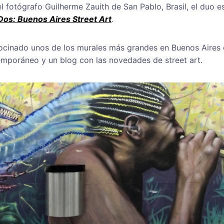
 fotógrafo Guilherme Zauith de San Pablo, Brasil, el duo es
Dos: Buenos Aires Street Art
.
ocinado unos de los murales más grandes en Buenos Aires co
temporáneo y un blog con las novedades de street art.