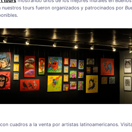
rt tours
mostrando unos de los mejores murales en Buenos Ai
n nuestros tours fueron organizados y patrocinados por
Bue
onibles.
on cuadros a la venta por artistas latinoamericanos. Visi