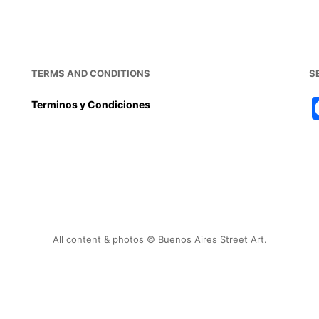
c
ai
er
at
ar
e
l
e
s
e
b
st
A
o
p
TERMS AND CONDITIONS
S
o
p
Terminos y Condiciones
k
All content & photos © Buenos Aires Street Art.