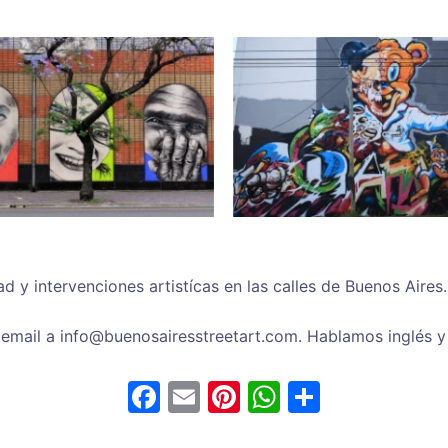
 y intervenciones artistícas en las calles de Buenos Aires.
 email a info@buenosairesstreetart.com. Hablamos inglés y
F
E
Pi
W
S
a
m
nt
h
h