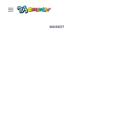
MASKOT
Indaiatuba street art &